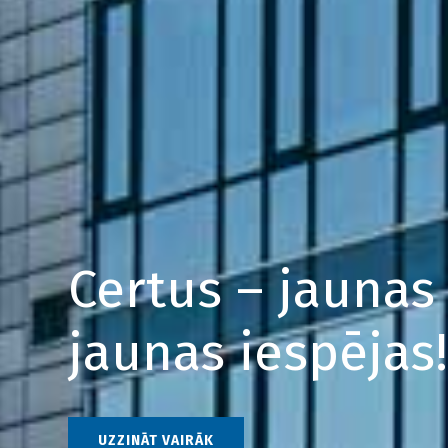
Certus – jaunas
jaunas iespējas!
UZZINĀT VAIRĀK