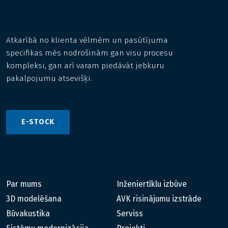
Atkarībā no klienta vēlmēm un pasūtījuma
specifikas mēs nodrošinām gan visu procesu
kompleksi, gan arī varam piedāvāt jebkuru
pakalpojumu atsevišķi.
E-STOCK
Par mums
Inženiertīklu izbūve
3D modelēšana
AVK risinājumu izstrāde
Būvakustika
Serviss