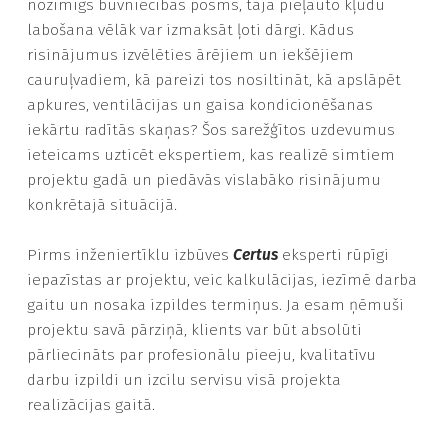
nozīmīgs būvniecības posms, tajā pieļauto kļūdu
labošana vēlāk var izmaksāt ļoti dārgi. Kādus
risinājumus izvēlēties ārējiem un iekšējiem
cauruļvadiem, kā pareizi tos nosiltināt, kā apslāpēt
apkures, ventilācijas un gaisa kondicionēšanas
iekārtu radītās skaņas? Šos sarežģītos uzdevumus
ieteicams uzticēt ekspertiem, kas realizē simtiem
projektu gadā un piedāvās vislabāko risinājumu
konkrētajā situācijā.
Pirms inženiertīklu izbūves
Certus
eksperti rūpīgi
iepazīstas ar projektu, veic kalkulācijas, iezīmē darba
gaitu un nosaka izpildes termiņus. Ja esam ņēmuši
projektu savā pārziņā, klients var būt absolūti
pārliecināts par profesionālu pieeju, kvalitatīvu
darbu izpildi un izcilu servisu visā projekta
realizācijas gaitā.